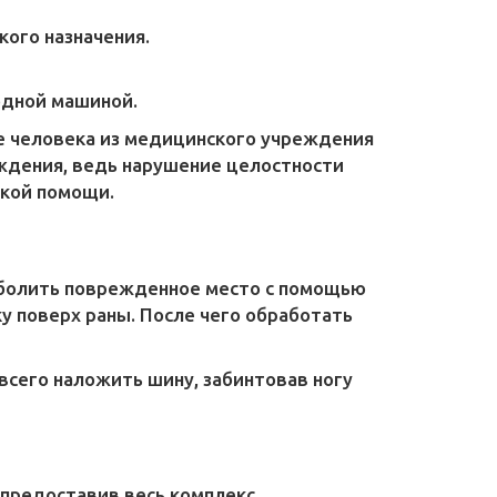
ого назначения.
одной машиной.
е человека из медицинского учреждения
еждения, ведь нарушение целостности
ской помощи.
зболить поврежденное место с помощью
у поверх раны. После чего обработать
сего наложить шину, забинтовав ногу
 предоставив весь комплекс