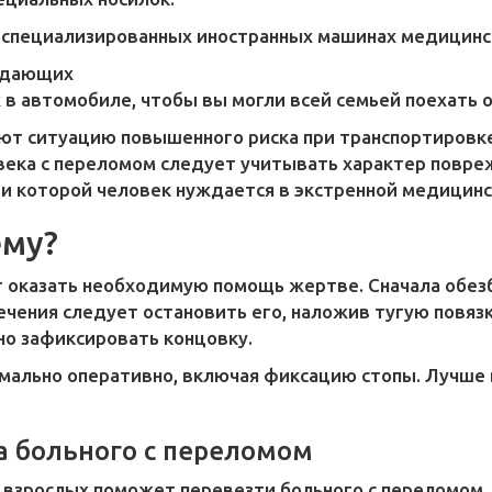
 специализированных иностранных машинах медицинск
ждающих
в автомобиле, чтобы вы могли всей семьей поехать 
ют ситуацию повышенного риска при транспортировк
овека с переломом следует учитывать характер повр
нии которой человек нуждается в экстренной медицин
ему?
т оказать необходимую помощь жертве. Сначала обе
ечения следует остановить его, наложив тугую повязк
но зафиксировать концовку.
ально оперативно, включая фиксацию стопы. Лучше в
а больного с переломом
 взрослых поможет перевезти больного с переломом,