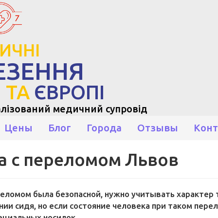
ИЧНІ
ЕЗЕННЯ
І
ТА
ЄВРОПІ
алізований медичний супровід
Цены
Блог
Города
Отзывы
Кон
а с переломом Львов
реломом была безопасной, нужно учитывать характер 
ии сидя, но если состояние человека при таком перел
ециальных носилок.